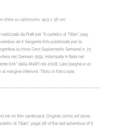
o e china su cartoncino, 49,5 x 36 cm
realizzata da Pratt per “Il castello di Titlàn”, pag.
vventura de Il Sergente Kirk pubblicata per la
 Argentina su Hora Cero Suplemento Semanal n. 73
rontera nel Gennaio 1959, ristampata in Italia nel
ente Kirk” dalla ANAFI nel 2008. Lievi pieghe e un
al margine inferiore. Titolo in fotocopia.
__________________________________________________
and ink on thin cardboard. Original comic art done
castello di Titlàn”, page 28 of the last adventure of Il