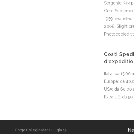
Sergente Kirk p
Cero Suplemento
1959, reprinted 
2008. Slight cr
Photocopied tit
Costi Spedi
d'expéditi
Italia: da 15,00
Europa: da 40,
USA: da 60,00 
Extra UE: da 50
Ne
Borgo Collegio Maria Luigia 15,