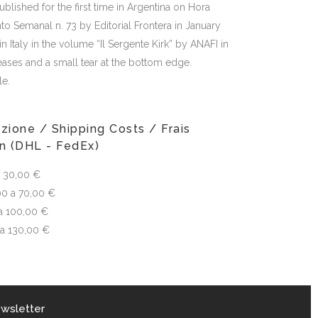
ublished for the first time in Argentina on Hora
 Semanal n. 73 by Editorial Frontera in January
in Italy in the volume “Il Sergente Kirk” by ANAFI in
eases and a small tear at the bottom edge.
le.
zione / Shipping Costs / Frais
on (DHL - FedEx)
 a 30,00 €
00 a 70,00 €
a 100,00 €
 a 130,00 €
wsletter