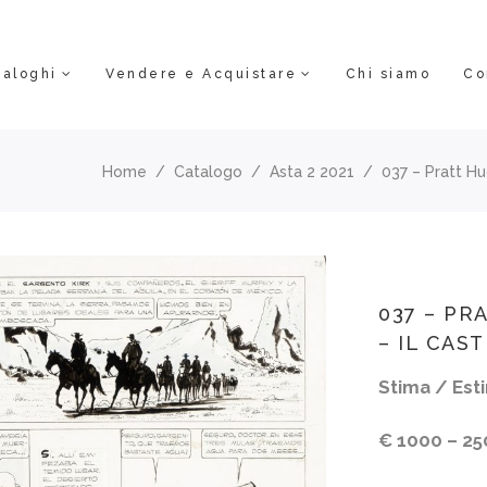
taloghi
Vendere e Acquistare
Chi siamo
Co
Home
/
Catalogo
/
Asta 2 2021
/
037 – Pratt Hug
037 – PR
– IL CAST
Stima / Esti
€ 1000 – 25