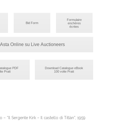
Formulaire
Bid Form
enchères
écrites
Asta Online su Live Auctioneers
atalogue PDF
Download Catalogue eBook
te Pratt
100 volte Pratt
 – “Il Sergente Kirk – Il castello di Titlàn”, 1959