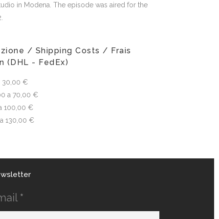
tudio in Modena. The episode was aired for the
2.
zione / Shipping Costs / Frais
on (DHL - FedEx)
 a 30,00 €
00 a 70,00 €
a 100,00 €
 a 130,00 €
wsletter
mail
*