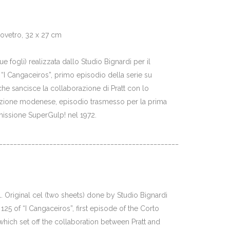
ovetro, 32 x 27 cm
ue fogli) realizzata dallo Studio Bignardi per il
 “I Cangaceiros”, primo episodio della serie su
he sancisce la collaborazione di Pratt con lo
azione modenese, episodio trasmesso per la prima
smissione SuperGulp! nel 1972.
__________________________________________________
 Original cel (two sheets) done by Studio Bignardi
 125 of “I Cangaceiros”, first episode of the Corto
which set off the collaboration between Pratt and