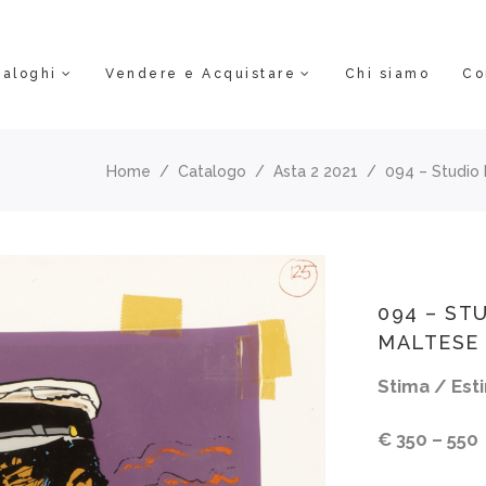
taloghi
Vendere e Acquistare
Chi siamo
Co
Home
/
Catalogo
/
Asta 2 2021
/
094 – Studio 
094 – ST
MALTESE 
Stima / Esti
€ 350 – 550