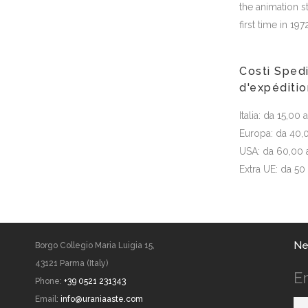
the animation s
first time in 197
Costi Spedi
d'expéditi
Italia: da 15,00
Europa: da 40,
USA: da 60,00 
Extra UE: da 50
Ne
Borgo Collegio Maria Luigia 15,
43121 Parma (Italy)
E
Phone:
+39 0521 231343
Email:
info@uraniaaste.com