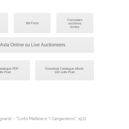
Formulaire
Bid Form
enchères
écrites
Asta Online su Live Auctioneers
atalogue PDF
Download Catalogue eBook
te Pratt
100 volte Pratt
gnardi – “Corto Maltese e “I Cangaceiros”, 1972