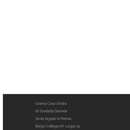
Urania Casa d’Aste
di Gradella Daniele
Sede legale in Parma,
Borgo Collegio M. Luigia 15