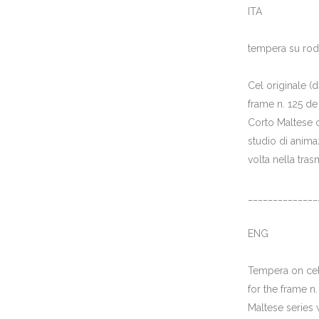
ITA
tempera su rod
Cel originale (d
frame n. 125 de
Corto Maltese c
studio di anim
volta nella tra
______________
ENG
Tempera on cel.
for the frame n.
Maltese series 