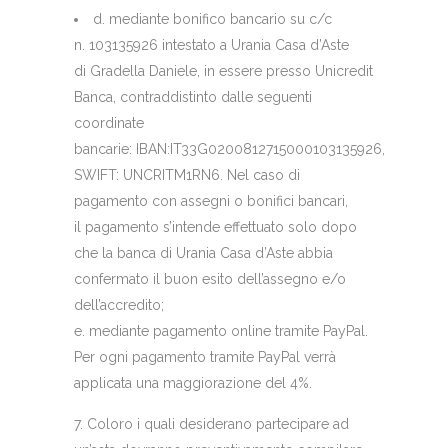
d. mediante bonifico bancario su c/c
n. 103135926 intestato a Urania Casa d’Aste
di Gradella Daniele, in essere presso Unicredit
Banca, contraddistinto dalle seguenti
coordinate
bancarie: IBAN:IT33G0200812715000103135926,
SWIFT: UNCRITM1RN6. Nel caso di
pagamento con assegni o bonifici bancari,
il pagamento s’intende effettuato solo dopo
che la banca di Urania Casa d’Aste abbia
confermato il buon esito dell’assegno e/o
dell’accredito;
e. mediante pagamento online tramite PayPal.
Per ogni pagamento tramite PayPal verrà
applicata una maggiorazione del 4%.
7. Coloro i quali desiderano partecipare ad