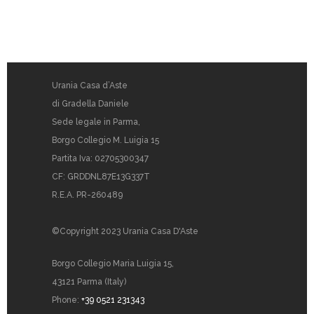
Urania Casa d’Aste
di Gradella Daniele
Sede legale in Parma,
Borgo Collegio M. Luigia 15
Partita Iva: 02705300347
CF: GRDDNL87E13G337T
R.E.A. PR-260489
©Copyright 2023 Urania Casa D'Aste
Borgo Collegio Maria Luigia 15,
43121 Parma (Italy)
Phone:
+39 0521 231343