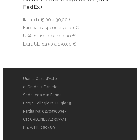
FedEx)
Italia: da 15,00 a 30,00 €
Europa: da 40,00 a 70,00 €
USA: da 60,00 a 100,00 €
Extra UE: da 50 a 130,00 €
Urania Casa d’Aste
di Gradella Daniele
Sede legale in Parma,
Borgo Collegio M. Luigia 15
Partita Iva: 02705300347
CF: GRDDNL87E13G337T
R.E.A. PR-260489