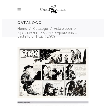
CATALOGO
Home
/
Catalogo
/
Asta 2 2021
/
052 – Pratt Hugo – “Il Sergente Kirk – Il
castello di Titlàn”, 1959