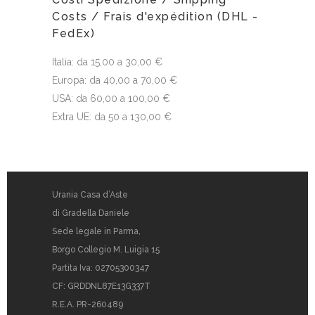
Costs / Frais d'expédition (DHL -
FedEx)
Italia: da 15,00 a 30,00 €
Europa: da 40,00 a 70,00 €
USA: da 60,00 a 100,00 €
Extra UE: da 50 a 130,00 €
Urania Casa d’Aste
di Gradella Daniele
Sede legale in Parma,
Borgo Collegio M. Luigia 15
Partita Iva: 02705300347
CF: GRDDNL87E13G337T
R.E.A. PR-260489