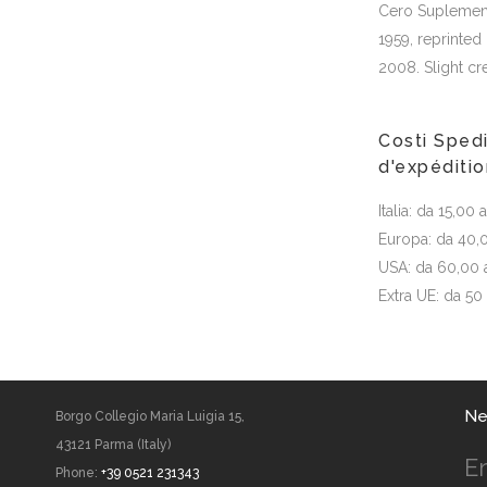
Cero Suplemento
1959, reprinted 
2008. Slight cr
Costi Spedi
d'expéditi
Italia: da 15,00
Europa: da 40,
USA: da 60,00 
Extra UE: da 50
Ne
Borgo Collegio Maria Luigia 15,
43121 Parma (Italy)
E
Phone:
+39 0521 231343