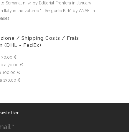
 Semanal n. 74 by Editorial Frontera in January
in Italy in the volume “Il Sergente Kirk” by ANAFI in
eases.
zione / Shipping Costs / Frais
on (DHL - FedEx)
 a 30,00 €
00 a 70,00 €
a 100,00 €
 a 130,00 €
wsletter
mail
*