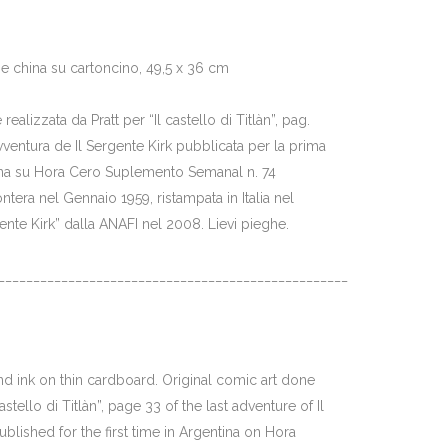
o e china su cartoncino, 49,5 x 36 cm
realizzata da Pratt per “Il castello di Titlàn”, pag.
avventura de Il Sergente Kirk pubblicata per la prima
tina su Hora Cero Suplemento Semanal n. 74
rontera nel Gennaio 1959, ristampata in Italia nel
ente Kirk” dalla ANAFI nel 2008. Lievi pieghe.
__________________________________________________
and ink on thin cardboard. Original comic art done
castello di Titlàn”, page 33 of the last adventure of Il
ublished for the first time in Argentina on Hora