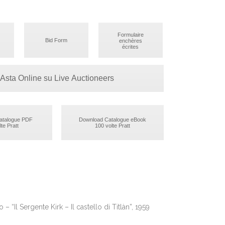
Formulaire
Bid Form
enchères
écrites
Asta Online su Live Auctioneers
atalogue PDF
Download Catalogue eBook
te Pratt
100 volte Pratt
 – “Il Sergente Kirk – Il castello di Titlàn”, 1959