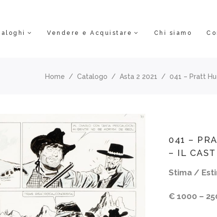
taloghi
Vendere e Acquistare
Chi siamo
Co
Home
/
Catalogo
/
Asta 2 2021
/
041 – Pratt Hug
041 – PR
– IL CAST
Stima / Esti
€ 1000 – 25