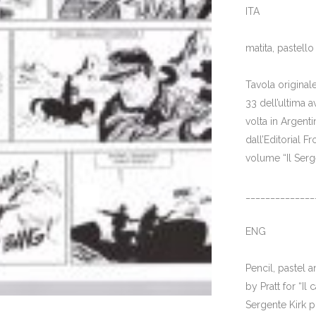
ITA
matita, pastell
Tavola originale 
33 dell’ultima 
volta in Argen
dall’Editorial F
volume “Il Serg
______________
ENG
Pencil, pastel 
by Pratt for “Il 
Sergente Kirk p