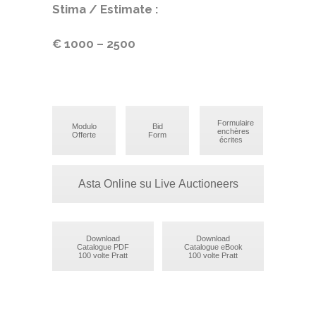
Stima / Estimate :
€ 1000 – 2500
Formulaire
Modulo
Bid
enchères
Offerte
Form
écrites
Asta Online su Live Auctioneers
Download
Download
Catalogue PDF
Catalogue eBook
100 volte Pratt
100 volte Pratt