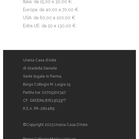
Italia: da 15,00 a 30,00 €
Europa: da 40,00 a 70,00 €
USA: da 60,00 a 100,00 €
Extra UE: da 50 a 130,00 €
Urania Casa d’Aste
di Gradella Daniele
Sede legale in Parma,
Borgo Collegio M. Luigia 15
Partita Iva: 02705300347
CF: GRDDNL87E13G337T
R.E.A. PR-260489
©Copyright 2023 Urania Casa D'Aste
Borgo Collegio Maria Luigia 15,