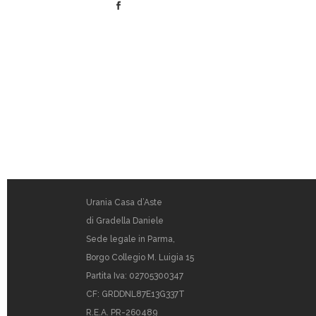
Urania Casa d’Aste
di Gradella Daniele
Sede legale in Parma,
Borgo Collegio M. Luigia 15
Partita Iva: 02705300347
CF: GRDDNL87E13G337T
R.E.A. PR-260489