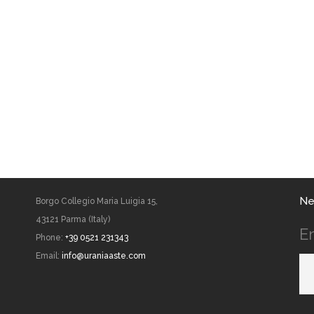
Ne
Borgo Collegio Maria Luigia 15,
43121 Parma (Italy)
E
Phone:
+39 0521 231343
Email:
info@uraniaaste.com