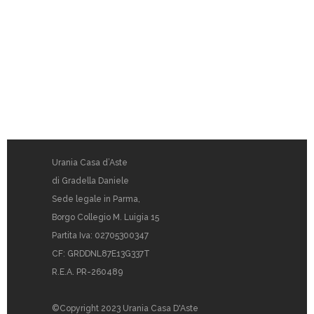
Urania Casa d’Aste
di Gradella Daniele
Sede legale in Parma,
Borgo Collegio M. Luigia 15
Partita Iva: 02705300347
CF: GRDDNL87E13G337T
R.E.A. PR-260489
©Copyright 2023 Urania Casa D'Aste