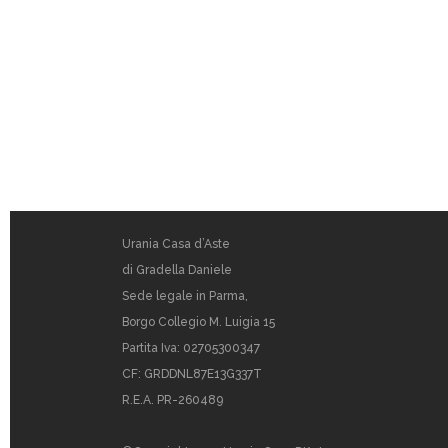
Urania Casa d’Aste
di Gradella Daniele
Sede legale in Parma,
Borgo Collegio M. Luigia 15
Partita Iva: 02705300347
CF: GRDDNL87E13G337T
R.E.A. PR-260489