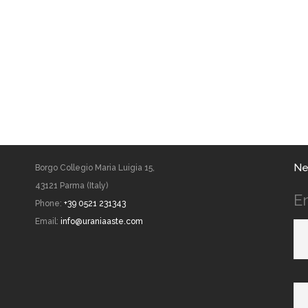
Ne
Borgo Collegio Maria Luigia 15,
43121 Parma (Italy)
E
Phone:
+39 0521 231343
Email:
info@uraniaaste.com