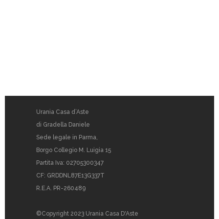
Urania Casa d’Aste
di Gradella Daniele
Sede legale in Parma,
Borgo Collegio M. Luigia 15
Partita Iva: 02705300347
CF: GRDDNL87E13G337T
R.E.A. PR-260489
©Copyright 2023 Urania Casa D'Aste