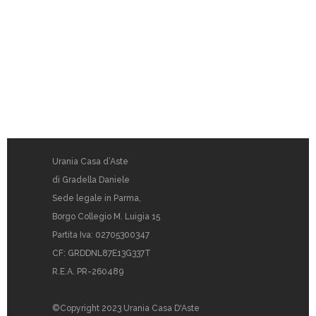
Urania Casa d’Aste
di Gradella Daniele
Sede legale in Parma,
Borgo Collegio M. Luigia 15
Partita Iva: 02705300347
CF: GRDDNL87E13G337T
R.E.A. PR-260489
©Copyright 2023 Urania Casa D'Aste