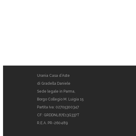
Urania Casa d’Aste
di Gradella Daniele
Sede legale in Parma,
Borgo Collegio M. Luigia 15
Partita Iva: 02705300347
CF: GRDDNL87E13G337T
R.E.A. PR-260489