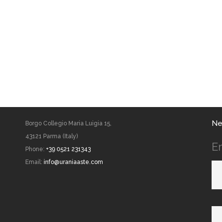
Ne
Borgo Collegio Maria Luigia 15,
43121 Parma (Italy)
E
Phone:
+39 0521 231343
Email:
info@uraniaaste.com