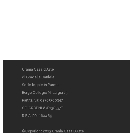
Urania Casa d’Aste
di Gradella Daniele
Sede legale in Parma,
Borgo Collegio M. Luigia 15
Partita Iva: 02705300347
CF: GRDDNL87E13G337T
R.E.A. PR-260489
©Copyright 2023 Urania Casa D'Aste