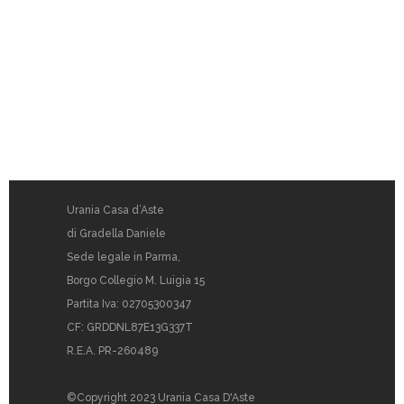
Urania Casa d’Aste
di Gradella Daniele
Sede legale in Parma,
Borgo Collegio M. Luigia 15
Partita Iva: 02705300347
CF: GRDDNL87E13G337T
R.E.A. PR-260489
©Copyright 2023 Urania Casa D'Aste