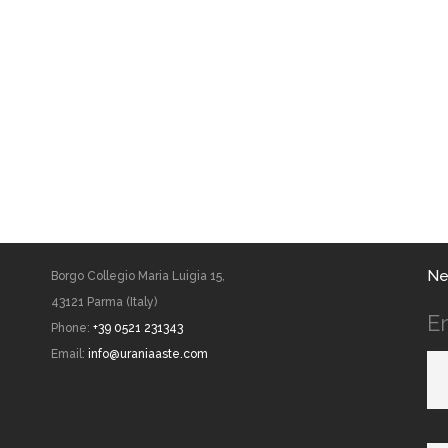
Ne
Borgo Collegio Maria Luigia 15,
43121 Parma (Italy)
E
Phone:
+39 0521 231343
Email:
info@uraniaaste.com