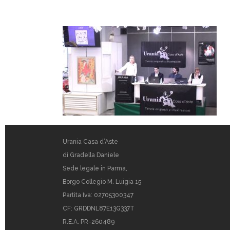
Urania Casa d’Aste
di Gradella Daniele
Sede legale in Parma,
Borgo Collegio M. Luigia 15
Partita Iva: 02705300347
CF: GRDDNL87E13G337T
R.E.A. PR-260489