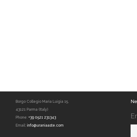
Ne
Borgo Collegio Maria Luigia 15,
43121 Parma (Italy)
E
Phone:
+39 0521 231343
Email:
info@uraniaaste.com