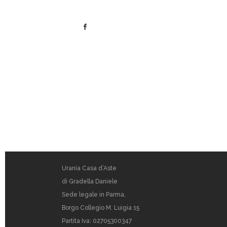
Urania Casa d’Aste
di Gradella Daniele
Sede legale in Parma,
Borgo Collegio M. Luigia 15
Partita Iva: 02705300347