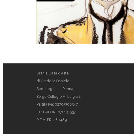
Urania Casa d’Aste
di Gradella Daniele
Sede legale in Parma,
Borgo Collegio M. Luigia 15
Partita Iva: 02705300347
CF: GRDDNL87E13G337T
R.E.A. PR-260489