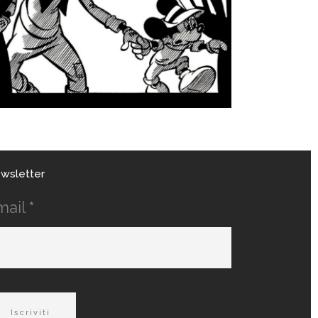
wsletter
mail
*