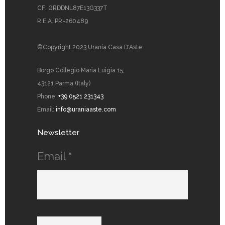
CF: GRDDNL87E13G337T
R.E.A. PR-260489
©Copyright 2023 Urania Casa D'Aste
Borgo Collegio Maria Luigia 15,
43121 Parma (Italy)
Phone:
+39 0521 231343
Email:
info@uraniaaste.com
Newsletter
Email
*