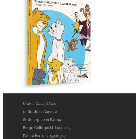
Urania Casa d’Aste
di Gradella Daniele
Sede legale in Parma,
Borgo Collegio M. Luigia 15
Partita Iva: 02705300347