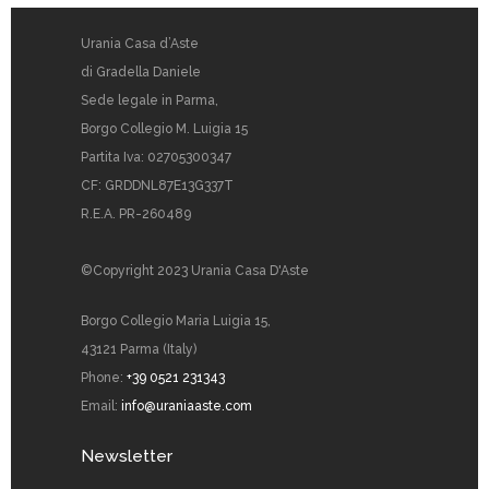
Urania Casa d’Aste
di Gradella Daniele
Sede legale in Parma,
Borgo Collegio M. Luigia 15
Partita Iva: 02705300347
CF: GRDDNL87E13G337T
R.E.A. PR-260489
©Copyright 2023 Urania Casa D'Aste
Borgo Collegio Maria Luigia 15,
43121 Parma (Italy)
Phone:
+39 0521 231343
Email:
info@uraniaaste.com
Newsletter