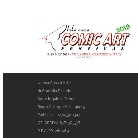
Urania Casa d’Aste
di Gradella Daniele
Sede legale in Parma,
Borgo Collegio M. Luigia 15
Partita Iva: 02705300347
CF: GRDDNL87E13G337T
R.E.A. PR-260489