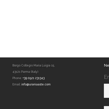
Ne
Borgo Collegio Maria Luigia 15,
43121 Parma (Italy)
E
Phone:
+39 0521 231343
Email:
info@uraniaaste.com